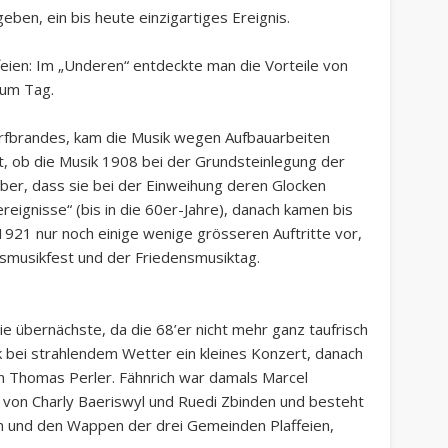
ben, ein bis heute einzigartiges Ereignis.
ffeien: Im „Underen“ entdeckte man die Vorteile von
zum Tag.
orfbrandes, kam die Musik wegen Aufbauarbeiten
t, ob die Musik 1908 bei der Grundsteinlegung der
ber, dass sie bei der Einweihung deren Glocken
reignisse“ (bis in die 60er-Jahre), danach kamen bis
1921 nur noch einige wenige grösseren Auftritte vor,
ksmusikfest und der Friedensmusiktag.
e übernächste, da die 68’er nicht mehr ganz taufrisch
ik bei strahlendem Wetter ein kleines Konzert, danach
an Thomas Perler. Fähnrich war damals Marcel
von Charly Baeriswyl und Ruedi Zbinden und besteht
en und den Wappen der drei Gemeinden Plaffeien,