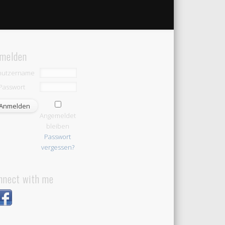
melden
nutzername
Passwort
Angemeldet
bleiben
Passwort
vergessen?
nnect with me