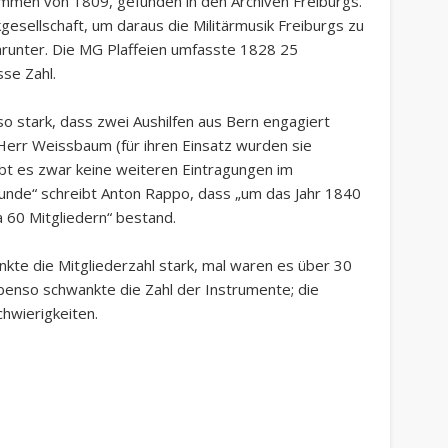
ammen von 1809, gefunden in den Archiven Freiburgs.
gesellschaft, um daraus die Militärmusik Freiburgs zu
arunter. Die MG Plaffeien umfasste 1828 25
sse Zahl.
so stark, dass zwei Aushilfen aus Bern engagiert
err Weissbaum (für ihren Einsatz wurden sie
bt es zwar keine weiteren Eintragungen im
unde“ schreibt Anton Rappo, dass „um das Jahr 1840
 60 Mitgliedern“ bestand.
kte die Mitgliederzahl stark, mal waren es über 30
benso schwankte die Zahl der Instrumente; die
hwierigkeiten.