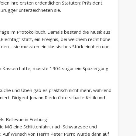
ien ihre ersten ordentlichen Statuten; Präsident
 Brügger unterzeichneten sie.
träge im Protokollbuch. Damals bestand die Musik aus
Blechtag“ statt, ein Ereignis, bei welchem recht hohe
rden – sie mussten ein klassisches Stück einüben und
en Kassen hatte, musste 1904 sogar ein Spaziergang
suche und Üben gab es praktisch nicht mehr, während
ert. Dirigent Johann Riedo übte scharfe Kritik und
s Bellevue in Freiburg
ie MG eine Schlittenfahrt nach Schwarzsee und
ht. Auf Wunsch von Herrn Peter Pürro wurde dann auf