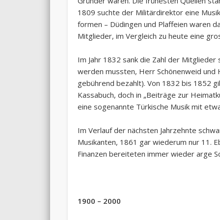
Gründer waren. Die frühesten Quellen st
1809 suchte der Militärdirektor eine Musik
formen – Düdingen und Plaffeien waren d
Mitglieder, im Vergleich zu heute eine gro
Im Jahr 1832 sank die Zahl der Mitglieder 
werden mussten, Herr Schönenweid und H
gebührend bezahlt). Von 1832 bis 1852 gi
Kassabuch, doch in „Beiträge zur Heimatk
eine sogenannte Türkische Musik mit etwa
Im Verlauf der nächsten Jahrzehnte schwan
Musikanten, 1861 gar wiederum nur 11. E
Finanzen bereiteten immer wieder arge Sc
1900 – 2000