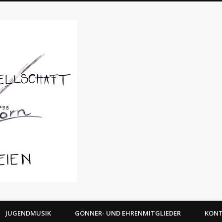
Musikgesellschaft Alphor
JUGENDMUSIK
GÖNNER- UND EHRENMITGLIEDER
KON