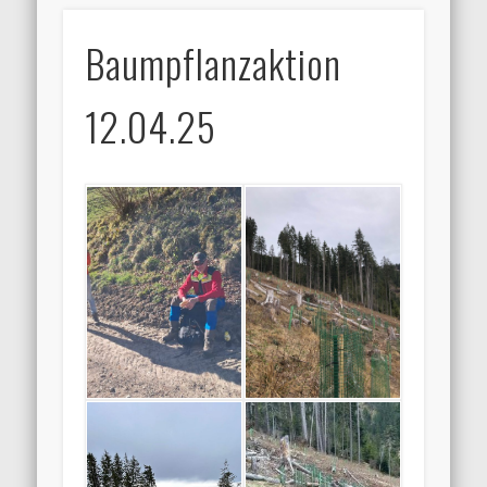
Baumpflanzaktion
12.04.25