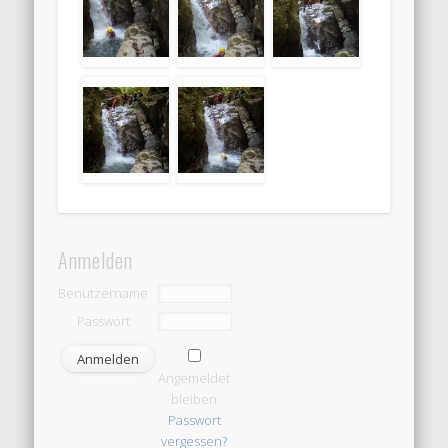
Anmelden
Benutzername
Passwort
Angemeldet
bleiben
Passwort
vergessen?